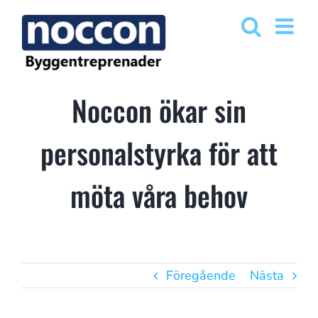
Fortsätt
till
innehållet
Noccon ökar sin
personalstyrka för att
möta våra behov
Föregående
Nästa