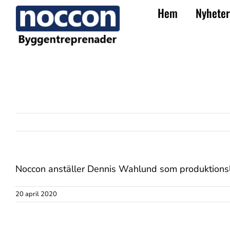
Fortsätt
Hem
Nyheter
till
innehållet
Noccon anställer Dennis Wahlund som produktions
20 april 2020