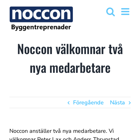
Fortsätt
till
innehållet
Noccon välkomnar två
nya medarbetare
Föregående
Nästa
Noccon anställer två nya medarbetare. Vi
välkomnar Peter Lax och Anders Thrygstad.