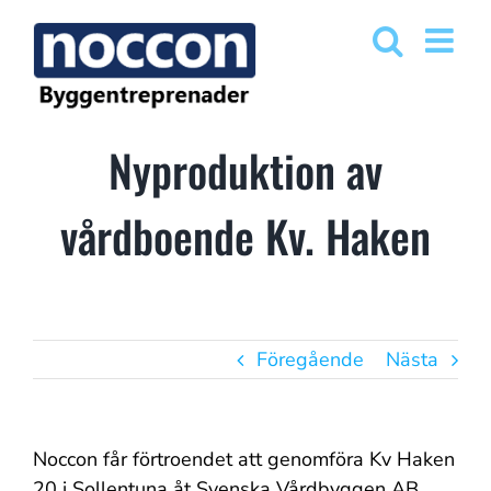
Fortsätt
till
innehållet
Nyproduktion av
vårdboende Kv. Haken
Föregående
Nästa
Noccon får förtroendet att genomföra Kv Haken
20 i Sollentuna åt Svenska Vårdbyggen AB.