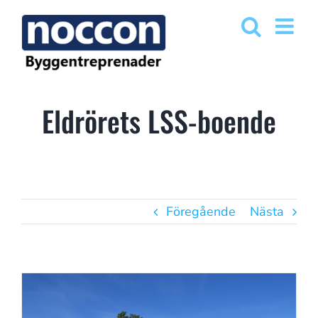
Fortsätt
till
innehållet
Eldrörets LSS-boende
Föregående
Nästa