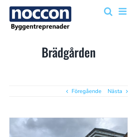
Fortsätt
till
innehållet
Brädgården
Föregående
Nästa