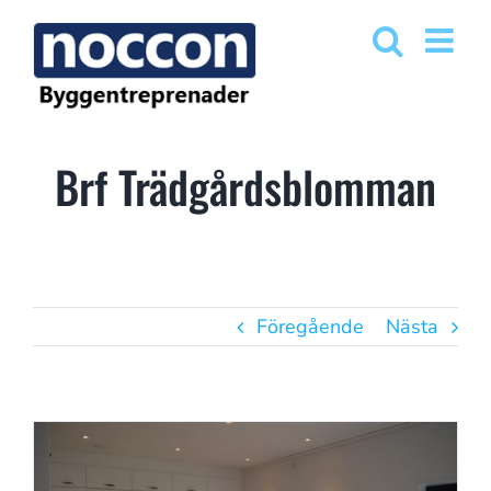
Fortsätt
till
innehållet
Brf Trädgårdsblomman
Föregående
Nästa