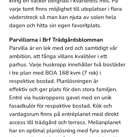
kring en vacker berghäll i kvarterets mitt. På
varje tomt finns möjlighet till uteplatser i flera
väderstreck så man kan njuta av solen hela
dagen och hitta sin egen favoritplats.
Parvillorna i Brf Trädgårdsblomman
Parvilla är en lek med ord och samtidigt vår
ambition, att fånga villans kvalitéer i ett
parhus. Varje huskropp innehåller två bostäder
i tre plan med BOA 168 kvm (7 rok) i
respektive bostad. Planlösningen är
effektiv och ger plats för den stora familjen.
Entré via huskroppens gavel med en unik
fasadkulör för respektive bostad. Kök och
vardagsrum finns på entréplanet med direkt
access till trädgård och terrass. Mellanplanet
har en optimal planlösning med fyra sovrum