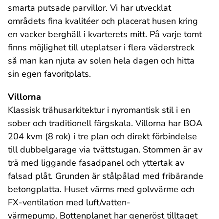
smarta putsade parvillor. Vi har utvecklat
områdets fina kvalitéer och placerat husen kring
en vacker berghäll i kvarterets mitt. På varje tomt
finns möjlighet till uteplatser i flera väderstreck
så man kan njuta av solen hela dagen och hitta
sin egen favoritplats.
Villorna
Klassisk trähusarkitektur i nyromantisk stil i en
sober och traditionell färgskala. Villorna har BOA
204 kvm (8 rok) i tre plan och direkt förbindelse
till dubbelgarage via tvättstugan. Stommen är av
trä med liggande fasadpanel och yttertak av
falsad plåt. Grunden är stålpålad med fribärande
betongplatta. Huset värms med golvvärme och
FX-ventilation med luft/vatten-
värmepump. Bottenplanet har generöst tilltaget