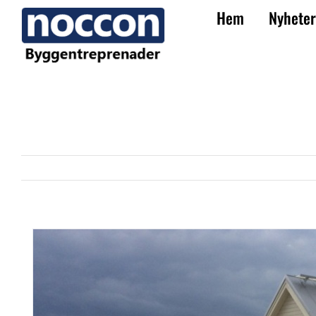
Fortsätt
Hem
Nyheter
till
innehållet