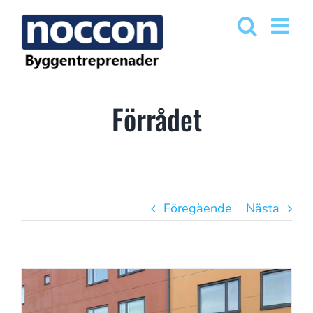
Fortsätt
till
innehållet
Förrådet
Föregående
Nästa