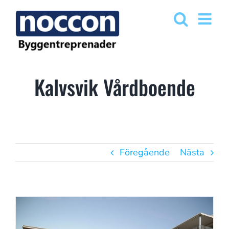
Fortsätt
till
innehållet
Kalvsvik Vårdboende
Föregående
Nästa